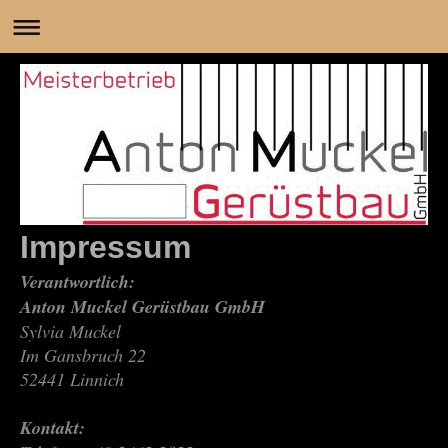
Impressum
Verantwortlich:
Anton Muckel Gerüstbau GmbH
Sylvia Muckel
Im Gansbruch
22
52441
Linnich
Kontakt: